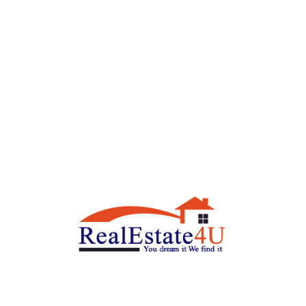
- Sqft
184/.
8600000
₪
בית פינתי יוקרתי למכירה ברמת פולג הישנה,
נתניה | תחושה של וילה פרטית עם גינה ענקית
נתניה
חניה
חדרי רחצה
חדרי שינה
5
3
2