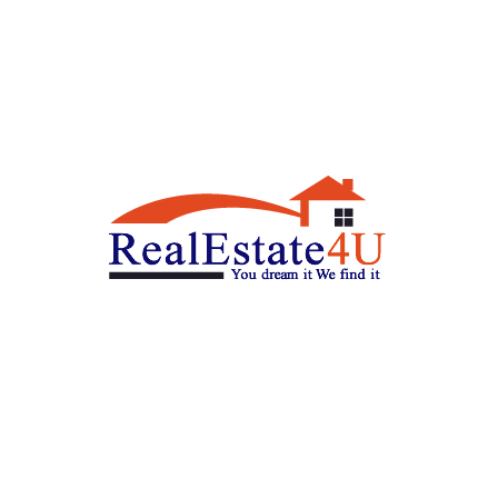
נ
רה
דווייט דיוויד אייזנהאואר 1
ל
נתניה
ש
חניה
חדרי רחצה
חדרי שינה
4.5
3
2
e
₪
ב
₪
ר