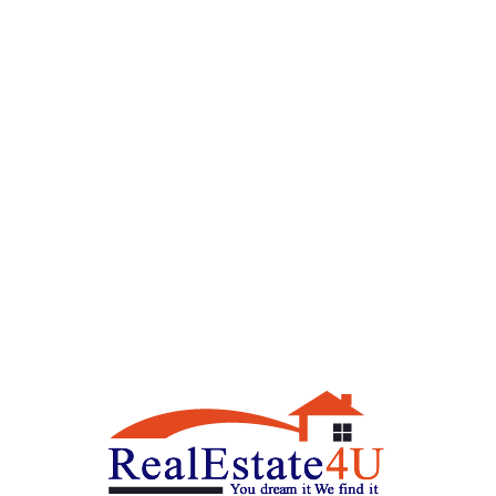
ב
₪
ר
00
ב
₪
א
00
נו
₪